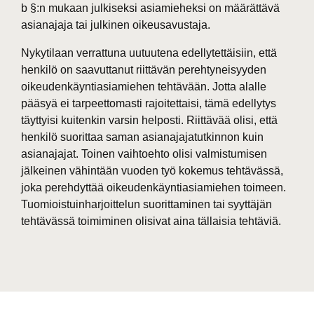
b §:n mukaan julkiseksi asiamieheksi on määrättävä
asianajaja tai julkinen oikeusavustaja.
Nykytilaan verrattuna uutuutena edellytettäisiin, että
henkilö on saavuttanut riittävän perehtyneisyyden
oikeudenkäyntiasiamiehen tehtävään. Jotta alalle
pääsyä ei tarpeettomasti rajoitettaisi, tämä edellytys
täyttyisi kuitenkin varsin helposti. Riittävää olisi, että
henkilö suorittaa saman asianajajatutkinnon kuin
asianajajat. Toinen vaihtoehto olisi valmistumisen
jälkeinen vähintään vuoden työ kokemus tehtävässä,
joka perehdyttää oikeudenkäyntiasiamiehen toimeen.
Tuomioistuinharjoittelun suorittaminen tai syyttäjän
tehtävässä toimiminen olisivat aina tällaisia tehtäviä.