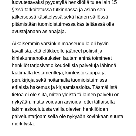
luovutettavaksi pyydetyllä henkilöllä tulee lain 15
§:ssä tarkoitetussa tutkinnassa ja asian sen
jälkeisessä käsittelyssä sekä hänen säilössä
pitämistään tuomioistuimessa käsiteltäessä olla
avustajanaan asianajaja.
Aikaisemmin varsinkin maaseudulla oli hyvin
tavallista, että eläkkeelle jääneet poliisit ja
kihlakunnanoikeuksien lautamiehinä toimineet
henkilöt tarjosivat oikeudellisia palveluja lähinnä
laatimalla testamentteja, kiinteistökauppa ja
perukirjoja sekä hoitamalla tuomioistuimissa
erilaisia hakemus ja kirjaamisasioita. Täsmällistä
tietoa ei ole siitä, miten yleistä tällainen palvelu on
nykyään, mutta voidaan arvioida, ettei tällaisella
lakimieskoulutusta vailla olevien henkilöiden
palveluntarjoamisella ole nykyään kovinkaan suurta
merkitystä.