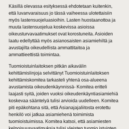
Käsillä olevassa esityksessä ehdotetaan kuitenkin,
että luvanvaraisuus jo tässä vaiheessa ulotettaisiin
myös lastensuojeluasioihin. Lasten huostaanottoa ja
muuta lastensuojelua koskevissa asioissa
oikeusturvavaatimukset ovat korostuneita. Asioiden
laatu edellyttää myös asianosaisten asiamiehiltä ja
avustajilta oikeudellista ammattitaitoa ja
ammattieettistä toimintaa.
Tuomioistuinlaitoksen pitkän aikavälin
kehittämislinjoja selvittänyt Tuomioistuinlaitoksen
kehittämiskomitea tarkasteli yhtenä osa-alueena
avustamista oikeudenkäynnissä- Komitea eritteli
laajasti syitä, joiden vuoksi oikeudenkäyntiasiamiehiä
koskevaa sääntelyä tulisi arvioida uudelleen. Komitea
piti epäkohtana sitä, että Asianajajaliitosta erotettu
henkilö voi jatkaa asiamiehenä toimimista
tuomioistuimissa. Komitea katsoi, että asiamiesten
kelpoisuusvaatimuksia tulisi yleisten tuomio istuinten