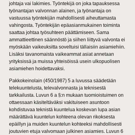
johtaja vai lakimies. Työntekijä on joka tapauksessa
työnantajan valvonnan alainen, ja työnantaja on
vastuussa työntekijän mahdollisesti aiheuttamasta
vahingosta. Työntekijän epäasianmukainen toiminta
saattaa johtaa työsuhteen päättämiseen. Sama
ammattieettinen säännöstö ja siihen liittyvä valvonta ei
myöskään vaikeuksitta soveltuisi tällaisiin asiamiehiin.
Lisäksi tavanomaista vaikeammat asiat annetaan
yrityksissä ja muissa yhteisöissä usein ulkopuolisen
asiamiehen hoidettavaksi.
Pakkokeinolain (450/1987) 5 a luvussa säädetään
telekuuntelusta, televalvonnasta ja teknisestä
tarkkailusta. Luvun 6 a §:n mukaan tuomioistuimen on
ottaessaan käsiteltäväksi vakituiseen asuntoon
kohdistuvaa teknistä kuuntelua koskevan lupa asian
määrättävä kuuntelun kohteena olevan rikoksesta
epäillyn ja muiden kuuntelun kohteeksi mahdollisesti
joutuvien etuja valvomaan julkinen asiamies. Luvun 6