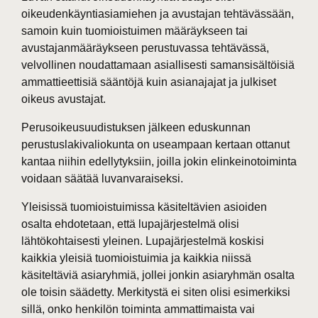
oikeudenkäyntiasiamiehen ja avustajan tehtävässään,
samoin kuin tuomioistuimen määräykseen tai
avustajanmääräykseen perustuvassa tehtävässä,
velvollinen noudattamaan asiallisesti samansisältöisiä
ammattieettisiä sääntöjä kuin asianajajat ja julkiset
oikeus avustajat.
Perusoikeusuudistuksen jälkeen eduskunnan
perustuslakivaliokunta on useampaan kertaan ottanut
kantaa niihin edellytyksiin, joilla jokin elinkeinotoiminta
voidaan säätää luvanvaraiseksi.
Yleisissä tuomioistuimissa käsiteltävien asioiden
osalta ehdotetaan, että lupajärjestelmä olisi
lähtökohtaisesti yleinen. Lupajärjestelmä koskisi
kaikkia yleisiä tuomioistuimia ja kaikkia niissä
käsiteltäviä asiaryhmiä, jollei jonkin asiaryhmän osalta
ole toisin säädetty. Merkitystä ei siten olisi esimerkiksi
sillä, onko henkilön toiminta ammattimaista vai