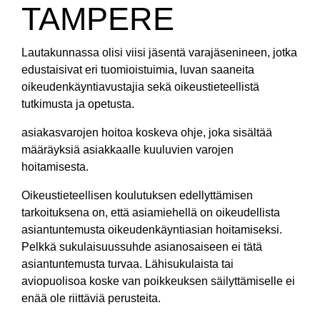
TAMPERE
Lautakunnassa olisi viisi jäsentä varajäsenineen, jotka
edustaisivat eri tuomioistuimia, luvan saaneita
oikeudenkäyntiavustajia sekä oikeustieteellistä
tutkimusta ja opetusta.
asiakasvarojen hoitoa koskeva ohje, joka sisältää
määräyksiä asiakkaalle kuuluvien varojen
hoitamisesta.
Oikeustieteellisen koulutuksen edellyttämisen
tarkoituksena on, että asiamiehellä on oikeudellista
asiantuntemusta oikeudenkäyntiasian hoitamiseksi.
Pelkkä sukulaisuussuhde asianosaiseen ei tätä
asiantuntemusta turvaa. Lähisukulaista tai
aviopuolisoa koske van poikkeuksen säilyttämiselle ei
enää ole riittäviä perusteita.