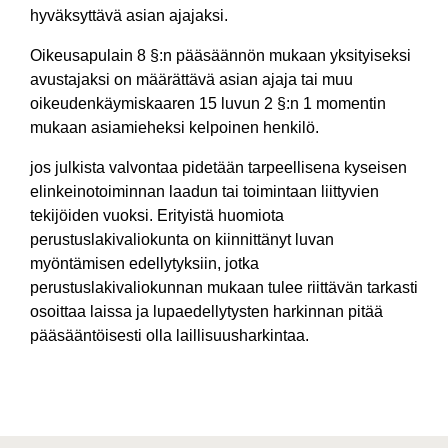
hyväksyttävä asian ajajaksi.
Oikeusapulain 8 §:n pääsäännön mukaan yksityiseksi
avustajaksi on määrättävä asian ajaja tai muu
oikeudenkäymiskaaren 15 luvun 2 §:n 1 momentin
mukaan asiamieheksi kelpoinen henkilö.
jos julkista valvontaa pidetään tarpeellisena kyseisen
elinkeinotoiminnan laadun tai toimintaan liittyvien
tekijöiden vuoksi. Erityistä huomiota
perustuslakivaliokunta on kiinnittänyt luvan
myöntämisen edellytyksiin, jotka
perustuslakivaliokunnan mukaan tulee riittävän tarkasti
osoittaa laissa ja lupaedellytysten harkinnan pitää
pääsääntöisesti olla laillisuusharkintaa.